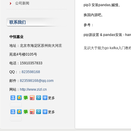
公司新闻
pip3 安装pandas,贼慢。
换国内源吧。
联系我们
参考：
pip源设置 & pandas安装 - har
中恒嘉业
地址：北京市海淀区苏州街大河庄
见识大于能力
go kafka入门教
苑底4号楼0105号
电话：15910357833
QQ：：
823598168
邮件：
823598168@qq.com
网站：
http://www.zizl.cn
更多
更多