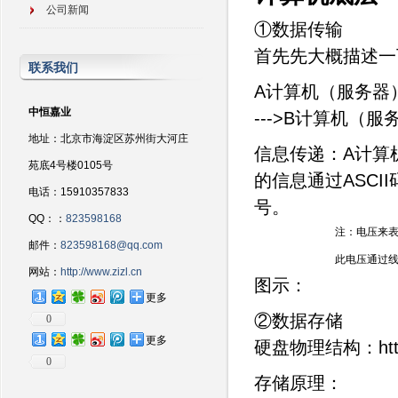
公司新闻
①数据传输
首先先大概描述一
联系我们
A计算机（服务器）<
中恒嘉业
--->B计算机（服
地址：北京市海淀区苏州街大河庄
信息传递：A计算
苑底4号楼0105号
的信息通过ASCI
电话：15910357833
号。
QQ：：
823598168
             注：电
邮件：
823598168@qq.com
网站：
http://www.zizl.cn
图示：
更多
②数据存储
0
更多
硬盘物理结构：https://b
0
存储原理：