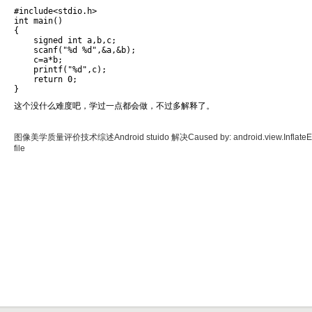
#include<stdio.h>

int main()

{

    signed int a,b,c;

    scanf("%d %d",&a,&b);

    c=a*b;

    printf("%d",c);

    return 0;

}
这个没什么难度吧，学过一点都会做，不过多解释了。
图像美学质量评价技术综述
Android stuido 解决Caused by: android.view.InflateEx
file