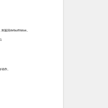
返回defaultValue。
1
没有动作。