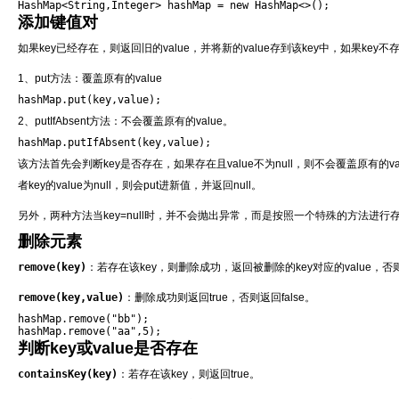
HashMap<String,Integer> hashMap = new HashMap<>();
添加键值对
如果key已经存在，则返回旧的value，并将新的value存到该key中，如果key不存
1、put方法：覆盖原有的value
hashMap.put(key,value);
2、putIfAbsent方法：不会覆盖原有的value。
hashMap.putIfAbsent(key,value);
该方法首先会判断key是否存在，如果存在且value不为null，则不会覆盖原有的va
者key的value为null，则会put进新值，并返回null。
另外，两种方法当key=null时，并不会抛出异常，而是按照一个特殊的方法进行
删除元素
remove(key)
：若存在该key，则删除成功，返回被删除的key对应的value，否则
remove(key,value)
：删除成功则返回true，否则返回false。
hashMap.remove("bb");

hashMap.remove("aa",5);
判断key或value是否存在
containsKey(key)
：若存在该key，则返回true。