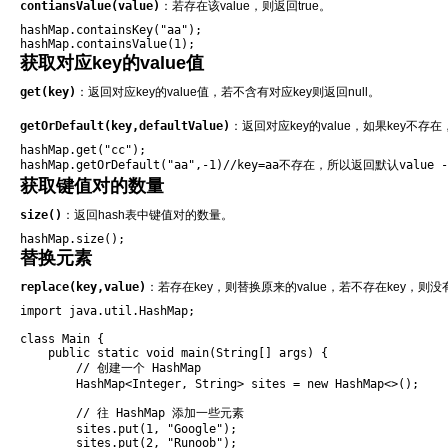
contiansValue(value)
：若存在该value，则返回true。
hashMap.containsKey("aa");     

hashMap.containsValue(1);
获取对应key的value值
get(key)
：返回对应key的value值，若不含有对应key则返回null。
getOrDefault(key,defaultValue)
：返回对应key的value，如果key不存在，则
hashMap.get("cc");

hashMap.getOrDefault("aa",-1)//key=aa不存在，所以返回默认value -
获取键值对的数量
size()
：返回hash表中键值对的数量。
hashMap.size();
替换元素
replace(key,value)
：若存在key，则替换原来的value，若不存在key，则
import java.util.HashMap;

class Main {

    public static void main(String[] args) {

        // 创建一个 HashMap

        HashMap<Integer, String> sites = new HashMap<>();

        // 往 HashMap 添加一些元素

        sites.put(1, "Google");

        sites.put(2, "Runoob");
