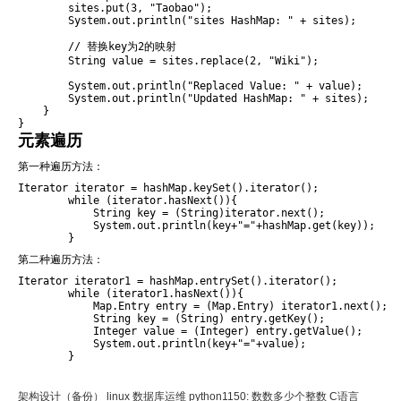
        sites.put(3, "Taobao");

        System.out.println("sites HashMap: " + sites);

        // 替换key为2的映射

        String value = sites.replace(2, "Wiki");

        System.out.println("Replaced Value: " + value);

        System.out.println("Updated HashMap: " + sites);

    }

}
元素遍历
第一种遍历方法：
Iterator iterator = hashMap.keySet().iterator();

        while (iterator.hasNext()){

            String key = (String)iterator.next();

            System.out.println(key+"="+hashMap.get(key));

        }
第二种遍历方法：
Iterator iterator1 = hashMap.entrySet().iterator();

        while (iterator1.hasNext()){

            Map.Entry entry = (Map.Entry) iterator1.next();

            String key = (String) entry.getKey();

            Integer value = (Integer) entry.getValue();

            System.out.println(key+"="+value);

        }
架构设计（备份） linux 数据库运维 python
1150: 数数多少个整数 C语言