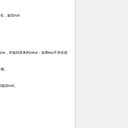
在，返回null
lue，并返回原来的value；如果key不存在或
存储。
返回null。