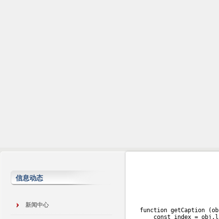
信息动态
新闻中心
function
getCaption
(
ob
const
 index 
=
 obj
.
l