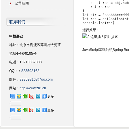
const
 res 
=
 obj
.
sub
公司新闻
return
}
let
 str 
=
'aaabbbcccddd
let
 res 
=
getCaption
(
st
联系我们
console
.
log
(
res
)
运行效果：
中恒嘉业
地址：北京市海淀区苏州街大河庄
JavaScript基础知识
Spring 
苑底4号楼0105号
电话：15910357833
QQ：：
823598168
邮件：
823598168@qq.com
网站：
http://www.zizl.cn
更多
更多