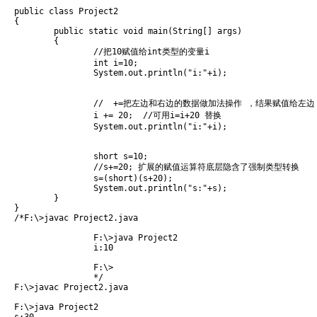
public class Project2 

{

	public static void main(String[] args)

	{

		//把10赋值给int类型的变量i

		int i=10;

		System.out.println("i:"+i);

		//  +=把左边和右边的数据做加法操作 ，结果赋值给左边

		i += 20;  //可用i=i+20 替换

		System.out.println("i:"+i);

		short s=10;

		//s+=20; 扩展的赋值运算符底层隐含了强制类型转换

		s=(short)(s+20);

		System.out.println("s:"+s);

	}

}
/*F:\>javac Project2.java

		F:\>java Project2

		i:10

		F:\>

		*/
F:\>javac Project2.java

F:\>java Project2
