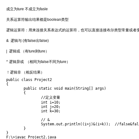
成立为ture 不成立为fasle
关系运算符输出结果都是boolean类型
逻辑运算符：用来连接关系表达式的运算符，也可以直接连接布尔类型常量或者
& 逻辑与 (有false出false)
| 逻辑或 （有ture则ture）
^ 逻辑异或 （相同为false不同为ture）
！逻辑非 （相反结果）
public class Project2 

{

	public static void main(String[] args)

	{	

		//定义变量

		int i=10;

		int j=20;

		int k=30;

		// &

		System.out.println((i>j)&(i>k));  //false&false

	}

} 
F:\>javac Project2.java
