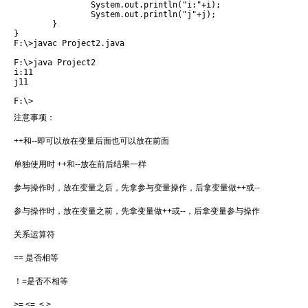
		System.out.println("i:"+i);

		System.out.println("j"+j);

	}

} 
F:\>javac Project2.java

F:\>java Project2

i:11

j11

F:\>
注意事项：
++和--即可以放在变量后面也可以放在前面
单独使用时 ++和--放在前后结果一样
参与操作时，放在变量之后，先拿参与变量操作，后拿变量做++或--
参与操作时，放在变量之前，先拿变量做++或--，后拿变量参与操作
关系运算符
== 是否相等
！=是否不相等
>= <= < >