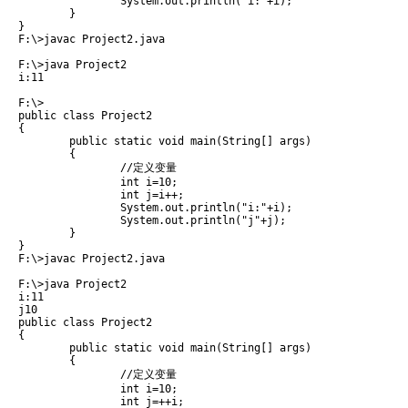
		System.out.println("i:"+i);

	}

} 
F:\>javac Project2.java

F:\>java Project2

i:11

F:\>
public class Project2 

{

	public static void main(String[] args)

	{	

		//定义变量

		int i=10;

		int j=i++;

		System.out.println("i:"+i);

		System.out.println("j"+j);

	}

} 
F:\>javac Project2.java

F:\>java Project2

i:11

public class Project2 

{

	public static void main(String[] args)

	{	

		//定义变量

		int i=10;

		int j=++i;
