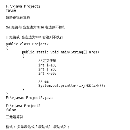
F:\>java Project2

短路逻辑运算符
&& 短路与 当左边为false 右边则不执行
|| 短路或 当左边为ture 右边则不执行
public class Project2 

{

	public static void main(String[] args)

	{	

		//定义变量

		int i=10;

		int j=20;

		int k=30;

		// &&

		System.out.println((i>j)&&(i>k));

	}

} 
F:\>javac Project2.java

F:\>java Project2

三元运算符
格式： 关系表达式 ? 表达式1 : 表达式2 ；