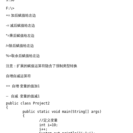
s:30

F:\>
+= 加后赋值给左边
-= 减后赋值给左边
*=乘后赋值给左边
/=除后赋值给左边
%=取余后赋值给左边
注意：扩展的赋值运算符隐含了强制类型转换
自增自减运算符
++ 自增 变量的值加1
-- 自减 变量的值减1
public class Project2 

{

	public static void main(String[] args)

	{	

		//定义变量

		int i=10;

		i++;
