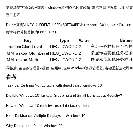
某些场景下(例如VM环境), windows实例存活时间较短, 激活不是很划算. 此时
整注册表:
Dir:
计算机\HKEY_CURRENT_USER\SOFTWARE\Microsoft\Windows\Current
统请将
计算机
替换为
Computer
)
Key
Type
Value
Notice
主屏任务栏按钮不合并
TaskbarGlomLevel
REG_DWORD
2
多显示器其他任务栏按
MMTaskbarGlomLevel
REG_DWORD
2
多显示器其他任务栏只
MMTaskbarMode
REG_DWORD
2
调整后, 在
任务管理器-进程-应用
中, 选中
Windows资源管理器
, 右键
重新启动
即可
参考
Task Bar Settings Not Editable with deactivated windows 10
Disable Windows 10 Taskbar Grouping and Small Icons about Registry?
How-to: Windows 10 registry - user interface settings
Hide Taskbar on Multiple Displays in Windows 10
Why Does Linus Pirate Windows??