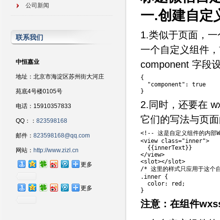
公司新闻
一.创建自定
1.类似于页面，一个自
联系我们
一个自定义组件，首
中恒嘉业
component 
地址：北京市海淀区苏州街大河庄
{
"component"
:
true
苑底4号楼0105号
}
2.同时，还要在 
电话：15910357833
它们的写法与页面
QQ：：
823598168
<
!
--
 这是自定义组件的内部
W
邮件：
823598168@qq.com
<
view 
class
=
"inner"
>
{
{
innerText
}
}
网站：
http://www.zizl.cn
<
/
view
>
<
slot
>
<
/
slot
>
更多
/* 这里的样式只应用于这个自
.
inner 
{
  color
:
 red
;
更多
}
注意：在组件wx