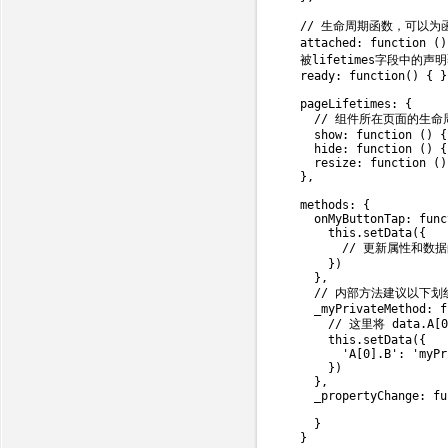
// 生命周期函数，可以为函
attached
:
function
(
)
  被lifetimes字段中的声
ready
:
function
(
)
{
}
  pageLifetimes
:
{
// 组件所在页面的生命
show
:
function
(
)
{
hide
:
function
(
)
{
resize
:
function
(
)
}
,
  methods
:
{
onMyButtonTap
:
func
this
.
setData
(
{
// 更新属性和数
}
)
}
,
// 内部方法建议以下划
_myPrivateMethod
:
f
// 这里将 data.A[0
this
.
setData
(
{
'A[0].B'
:
'myPr
}
)
}
,
_propertyChange
:
fu
}
}