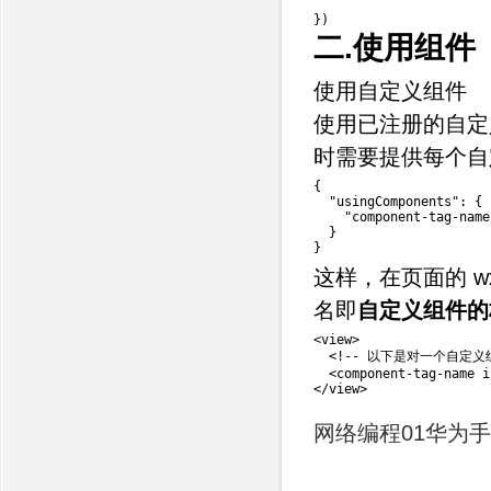
}
)
二.使用组件
使用自定义组件
使用已注册的自定
时需要提供每个自
{
"usingComponents"
:
{
"component-tag-name
}
}
这样，在页面的 w
名即
自定义组件的
<
view
>
<
!
--
 以下是对一个自定义
<
component
-
tag
-
name i
<
/
view
>
网络编程01
华为手