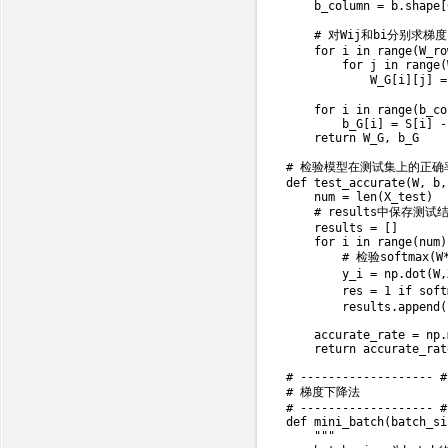
    b_column 
=
 b
.
shape
[
# 对Wij和bi分别求梯度
for
 i 
in
range
(
W_ro
for
 j 
in
range
(
            W_G
[
i
]
[
j
]
=
for
 i 
in
range
(
b_co
        b_G
[
i
]
=
 S
[
i
]
-
return
 W_G
,
 b_G

# 检验模型在测试集上的正确
def
test_accurate
(
W
,
 b
,
    num 
=
len
(
X_test
)
# results中保存
    results 
=
[
]
for
 i 
in
range
(
num
)
# 检验softmax
        y_i 
=
 np
.
dot
(
W
,
        res 
=
1
if
 soft
        results
.
append
(
    accurate_rate 
=
 np
.
return
 accurate_rate
# ------------------- #
# 梯度下降法
# ------------------- #
def
mini_batch
(
batch_si
"""
