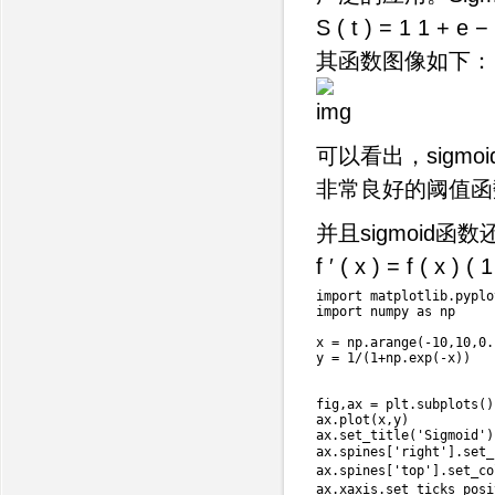
S ( t ) = 1 1 + e −
其函数图像如下：
可以看出，sigm
非常良好的阈值函
并且sigmoi
f ′ ( x ) = f ( x ) ( 
import
 matplotlib
.
pyplo
import
 numpy 
as
 np

x 
=
 np
.
arange
(
-
10
,
10
,
0.
y 
=
1
/
(
1
+
np
.
exp
(
-
x
)
)
fig
,
ax 
=
 plt
.
subplots
(
)
ax
.
plot
(
x
,
y
)
ax
.
set_title
(
'Sigmoid'
)
ax
.
spines
[
'right'
]
.
set_
ax
.
spines
[
'top'
]
.
set_co
ax
.
xaxis
.
set_ticks_posi