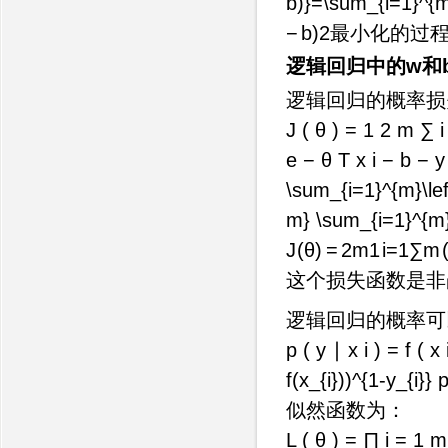
b)}=\sum_{i=1}^{m}
−
b
)
2
最小化的过
逻辑回归中的w和
逻辑回归的概率损
J ( θ ) = 1 2 m ∑ i 
e − θ T x i − b − y
\sum_{i=1}^{m}\left(
m} \sum_{i=1}^{m}\l
J
(
θ
)
=
2
m
1
i
=
1
∑
m
这个损失函数是非
逻辑回归的概率可
p ( y ∣ x i ) = f ( x 
f(x_{i}))^{1-y_{i}}
似然函数为：
L ( θ ) = ∏ i = 1 m P