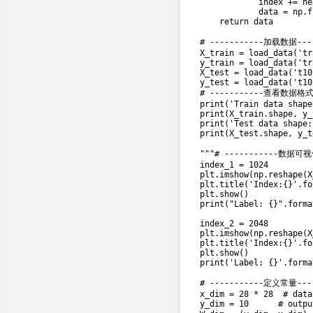
            index 
+=
 he
            data 
=
 np
.
f
return
 data

# -----------加载数据----

X_train 
=
 load_data
(
'tr
y_train 
=
 load_data
(
'tr
X_test 
=
 load_data
(
't10
y_test 
=
 load_data
(
't10
# -----------查看数据格式-
print
(
'Train data shape
print
(
X_train
.
shape
,
 y_
print
(
'Test data shape:
print
(
X_test
.
shape
,
 y_t
"""# -----------数据可视化
index_1 = 1024

plt.imshow(np.reshape(X
plt.title('Index:{}'.fo
plt.show()

print("Label: {}".forma
index_2 = 2048

plt.imshow(np.reshape(X
plt.title('Index:{}'.fo
plt.show()

print('Label: {}'.forma
# -----------定义常量----

x_dim 
=
28
*
28
# data
y_dim 
=
10
# outpu