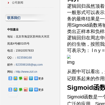
公司新闻
逻辑回归虽然顶着
一般形式可以表示
联系我们
务的最终结果是一个
用Sigmoid函
中恒嘉业
类出正样本和负样本
地址：北京市海淀区苏州街大河庄
逻辑回归在周志华
的衍生物，按照我
苑底4号楼0105号
可表示为：
l n y 
电话：15910357833
QQ：：
823598168
邮件：
823598168@qq.com
从图中可以看出，
网站：
http://www.zizl.cn
记联系起来的作用[
更多
Sigmoid函
更多
Sigmoid函数
广泛的应用。Sig