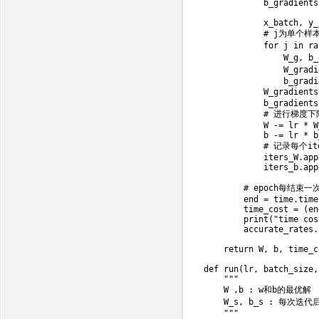
            b_gradients
            x_batch
,
 y_
# j为单个样
for
 j 
in
ra
                W_g
,
 b_
                W_gradi
                b_gradi
            W_gradients
            b_gradients
# 进行梯度下
            W 
-=
 lr 
*
 W
            b 
-=
 lr 
*
 b
# 记录每个it
            iters_W
.
app
            iters_b
.
app
# epoch每结束
        end 
=
 time
.
time
        time_cost 
=
(
en
print
(
"time cos
        accurate_rates
.
return
 W
,
 b
,
 time_c
def
run
(
lr
,
 batch_size
,
"""

    W ,b : w和b的最优解

    W_s, b_s : 每次迭代
    """