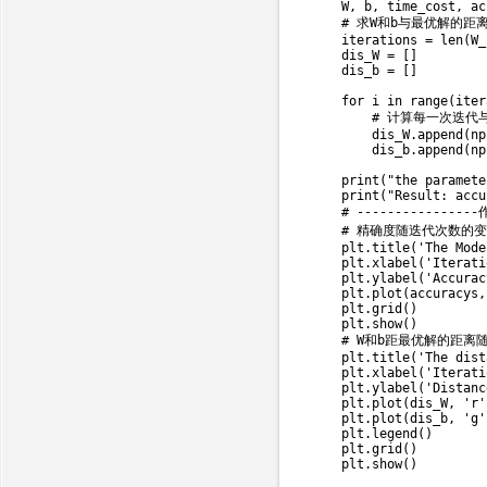

    W
,
 b
,
 time_cost
,
 ac
# 求W和b与最优解的距
    iterations 
=
len
(
W_
    dis_W 
=
[
]
    dis_b 
=
[
]
for
 i 
in
range
(
iter
# 计算每一次迭代
        dis_W
.
append
(
np
        dis_b
.
append
(
np
print
(
"the paramete
print
(
"Result: accu
# ----------------
# 精确度随迭代次数的
    plt
.
title
(
'The Mode
    plt
.
xlabel
(
'Iterati
    plt
.
ylabel
(
'Accurac
    plt
.
plot
(
accuracys
,
    plt
.
grid
(
)
    plt
.
show
(
)
# W和b距最优解的距离
    plt
.
title
(
'The dist
    plt
.
xlabel
(
'Iterati
    plt
.
ylabel
(
'Distanc
    plt
.
plot
(
dis_W
,
'r'
    plt
.
plot
(
dis_b
,
'g'
    plt
.
legend
(
)
    plt
.
grid
(
)
    plt
.
show
(
)