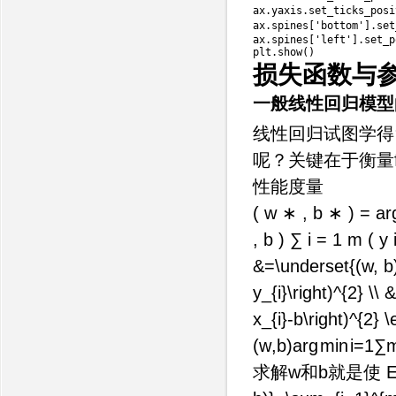
ax
.
yaxis
.
set_ticks_posi
ax
.
spines
[
'bottom'
]
.
set
ax
.
spines
[
'left'
]
.
set_p
plt
.
show
(
)
损失函数与
一般线性回归模型
线性回归试图学得
呢？关键在于衡量f(
性能度量
( w ∗ , b ∗ ) = arg ⁡
, b ) ∑ i = 1 m ( y 
&=\underset{(w, b)}
y_{i}\right)^{2} \\
x_{i}-b\right)^{2} 
(
w
,
b
)
ar
g
min
i
=
1
∑
求解w和b就是使
E 