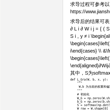
求导过程可参考以下两个博
https://www.jian
求导后的结果可表
∂ L i ∂ W i j = { ( S 
S i , y ≠ i \begin{a
\begin{cases}\left(S
i\end{cases} \\ &\fr
\begin{cases}\left(
\end{aligned}
∂
W
i
j
其中，S为soft
def
L_Gra
(
W
,
 b
,
 x
,
 y
)
:
"""

     W,b 为当前的权重
    """
# 初始化
    W_G 
=
 np
.
zeros
(
W
.
sh
    b_G 
=
 np
.
zeros
(
b
.
sh
    S 
=
 softmax
(
np
.
dot
(
    W_row 
=
 W
.
shape
[
0
]