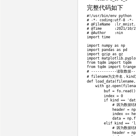
完整代码如下
#!/usr/bin/env python
# -*- coding:utf-8 -*-
# @FileName  :lr_mnist.
# @Time      :2021/10/2
# @Author    :nin
import
 time

import
 numpy 
as
import
 pandas 
as
import
 gzip 
as
import
 matplotlib
.
pyplo
from
 tqdm 
import
from
 tqdm 
import
# ------------读取数据---
# filename为文件名，kind为
def
load_data
(
filename
,
with
 gz
.
open
(
filena
        buf 
=
 fo
.
read
(
)
        index 
=
0
if
 kind 
==
'dat
# 因为数据结
            header 
=
 np
            index 
+=
 he
            data 
=
 np
.
f
elif
 kind 
==
'l
# 因为数据结
            header 
=
 np