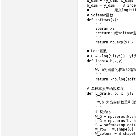
W_dim 
=
(
y_dim
,
 x_dim
)
b_dim 
=
 y_dim    
# inde
# -----------定义logist
# Softmax函数
def
softmax
(
x
)
:
"""

    :param x:

    :return: 经softma
    """
return
 np
.
exp
(
x
)
/
 
# Loss函数
# L = -log(Si(yi)), 
def
loss
(
W
,
b
,
x
,
y
)
:
"""

    W, b为当前的权重和
    """
return
-
np
.
log
(
soft
# 单样本损失函数梯度
def
L_Gra
(
W
,
 b
,
 x
,
 y
)
:
"""

     W,b 为当前的权重
    """
# 初始化
    W_G 
=
 np
.
zeros
(
W
.
sh
    b_G 
=
 np
.
zeros
(
b
.
sh
    S 
=
 softmax
(
np
.
dot
(
    W_row 
=
 W
.
shape
[
0
]
    W_column 
=
 W
.
shape
[