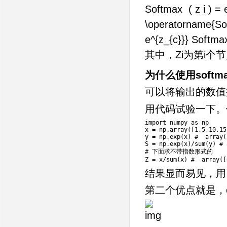
Softmax ⁡ ( z i ) =
\operatorname{Soft
e^{z_{c}}}
S
o
f
t
m
a
其中，Zi为第i
为什么使用softm
可以将输出的数值
用代码试验一下。假设
import
 numpy 
as
 np

x 
=
 np
.
array
(
[
1
,
5
,
10
,
15
y 
=
 np
.
exp
(
x
)
#  array(
S 
=
 np
.
exp
(
x
)
/
sum
(
y
)
# 
# 下面求不带指数形式的

Z 
=
 x
/
sum
(
x
)
#  array([
结果显而易见，用
第二个优点就是，e