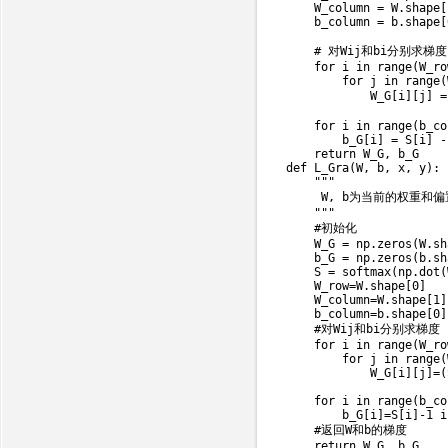
    W_column 
=
 W
.
shape
[
    b_column 
=
 b
.
shape
[
# 对Wij和bi分别求梯度
for
 i 
in
range
(
W_ro
for
 j 
in
range
(
            W_G
[
i
]
[
j
]
=
for
 i 
in
range
(
b_co
        b_G
[
i
]
=
 S
[
i
]
-
return
 W_G
,
def
L_Gra
(
W
,
 b
,
 x
,
 y
)
:
"""

     W, b为当前的权重
    """
#初始化
    W_G 
=
 np
.
zeros
(
W
.
sh
    b_G 
=
 np
.
zeros
(
b
.
sh
    S 
=
 softmax
(
np
.
dot
(
    W_row
=
W
.
shape
[
0
]
    W_column
=
W
.
shape
[
1
]
    b_column
=
b
.
shape
[
0
]
#对Wij和bi分别求梯度
for
 i 
in
range
(
W_ro
for
 j 
in
range
(
            W_G
[
i
]
[
j
]
=
(
for
 i 
in
range
(
b_co
        b_G
[
i
]
=
S
[
i
]
-
1
i
#返回W和b的梯度    
return
 W_G
,