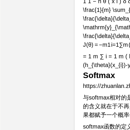
1 1 − h θ ( x i ) δ 
\frac{1}{m} \sum_{i
\frac{\delta}{\delta
\mathrm{y}_{\mathrm
\frac{\delta}{\delta
J
(
θ
)
=
−
m
1
i
=
1
∑
m
= 1 m ∑ i = 1 m ( h
(h_{\theta}(x_{i})-y
Softmax
https://zhuanlan.
与softmax相对
的含义就在于不再
果都赋予一个概率
softmax函数的定