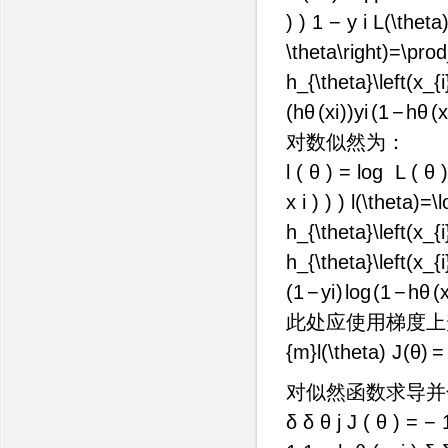
) ) 1 − y i L(\thet
\theta\right)=\prod_
h_{\theta}\left(x_{i
(
h
θ
(
x
i
)
)
y
i
(
1
−
h
θ
(
对数似然为：
l ( θ ) = log ⁡ L ( θ 
x i ) ) ) l(\theta)=
h_{\theta}\left(x_{i}
h_{\theta}\left(x_{i
(
1
−
y
i
)
lo
g
(
1
−
h
θ
(
此处应使用梯度上
{m}l(\theta)
J
(
θ
)
=
对似然函数求导并
δ δ θ j J ( θ ) = − 