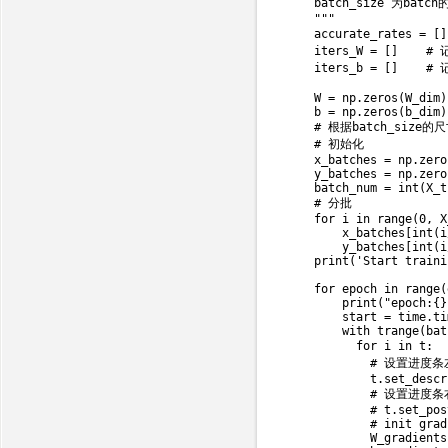
    batch_size 为ba
    """

    accurate_rates 
=
[
]
    iters_W 
=
[
]
# 
    iters_b 
=
[
]
# 
    W 
=
 np
.
zeros
(
W_dim
)
    b 
=
 np
.
zeros
(
b_dim
)
# 根据batch_siz
# 初始化
    x_batches 
=
 np
.
zero
    y_batches 
=
 np
.
zero
    batch_num 
=
int
(
X_t
# 分批
for
 i 
in
range
(
0
,
 X
        x_batches
[
int
(
i
        y_batches
[
int
(
i
print
(
'Start traini
for
 epoch 
in
range
(
print
(
"epoch:{}
        start 
=
 time
.
ti
with
 trange
(
bat
for
 i 
in
 t
:
# 设置进度
            t
.
set_descr
# 设置进度
# t.set_pos
# init grad
            W_gradients