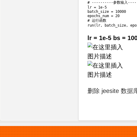
# ----------参数输入-----

lr 
=
1e
-
5
batch_size 
=
10000
epochs_num 
=
20
# 运行函数

run
(
lr
,
 batch_size
,
 epo
lr = 1e-5 bs = 1
删除 jeesite 数