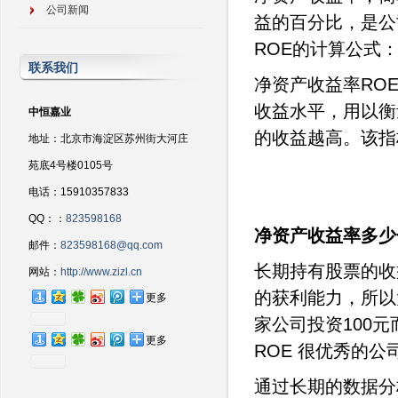
公司新闻
益的百分比，是公
ROE的计算公式：
联系我们
净资产收益率RO
收益水平，用以衡
中恒嘉业
的收益越高。该指
地址：北京市海淀区苏州街大河庄
苑底4号楼0105号
电话：15910357833
QQ：：
823598168
净资产收益率多少
邮件：
823598168@qq.com
长期持有股票的收
网站：
http://www.zizl.cn
的获利能力，所以
更多
家公司投资100
更多
ROE 很优秀的公
通过长期的数据分