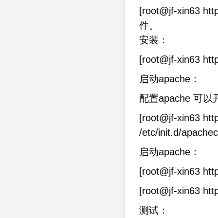
[root@jf-xin6
件。
安装：
[root@jf-xin63 htt
启动apache：
配置apache 可
[root@jf-xin63 htt
/etc/init.d/apachect
启动apache：
[root@jf-xin63 http
[root@jf-xin63 htt
测试：