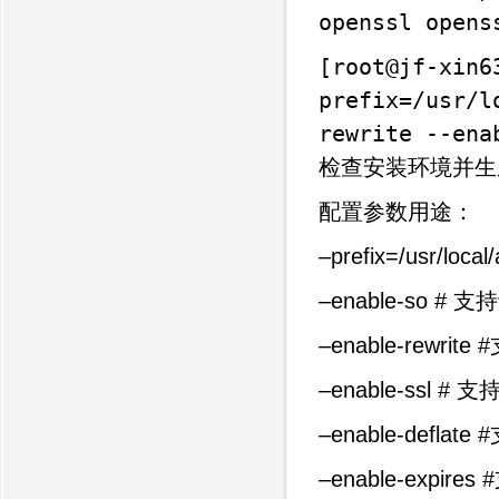
openssl opens
[root@jf-xin6
prefix=/usr/l
rewrite --ena
检查安装环境并生成
配置参数用途：
–prefix=/usr/lo
–enable-so #
–enable-rewr
–enable-ssl # 
–enable-defl
–enable-expi