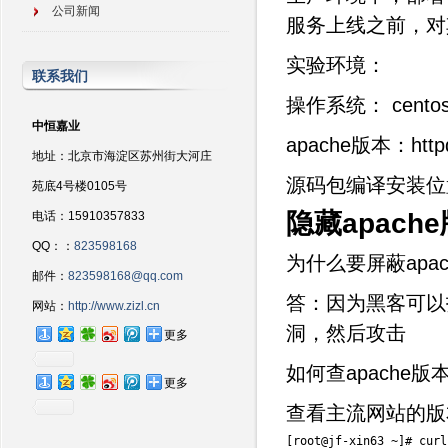
公司新闻
服务上线之前，对
实验环境：
联系我们
操作系统： cento
中恒嘉业
apache版本：httpd
地址：北京市海淀区苏州街大河庄
源码包编译安装位置： apa
苑底4号楼0105号
隐藏apach
电话：15910357833
QQ：：
823598168
为什么要屏蔽apa
邮件：
823598168@qq.com
答：因为黑客可以
网站：
http://www.zizl.cn
洞，然后攻击
更多
如何查apache版
更多
查看主流网站的版
[
root@jf
-
xin63 
~
]
# curl