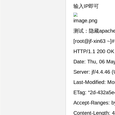
输入IP即可
测试：隐藏apac
[root@jf-xin63
HTTP/1.1 200 OK
Date: Thu, 06 Ma
Server: jf/4.4.46 (
Last-Modified: M
ETag: “2d-432a5e
Accept-Ranges: b
Content-Length: 