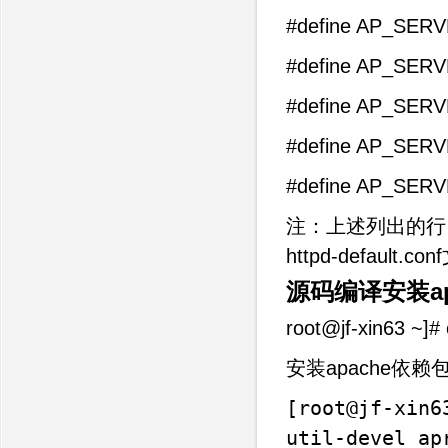
#define AP_SE
#define AP_S
#define AP_S
#define AP_SE
#define AP_SER
注：上述列出的行
httpd-defa
源码编译安装ap
root@jf-xin63 ~]# 
安装apache依赖
[root@jf-xin6
util-devel ap