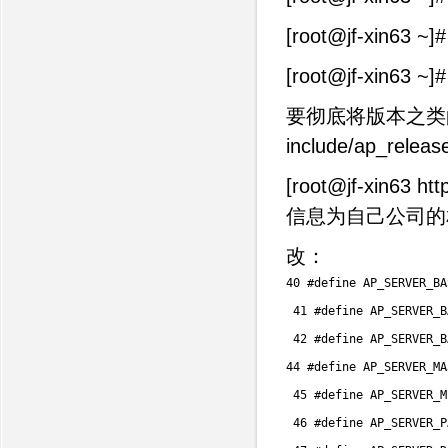
[root@jf-xin63 ~]# 
[root@jf-xin63 ~]# 
要彻底将版本之类
include/ap_rele
[root@jf-xin63 
信息为自己公司的
改：
40
 #define 
AP_SERVER_BA
41
 #define 
AP_SERVER_B
42
 #define 
AP_SERVER_B
44
 #define 
AP_SERVER_MA
45
 #define 
AP_SERVER_M
46
 #define 
AP_SERVER_P