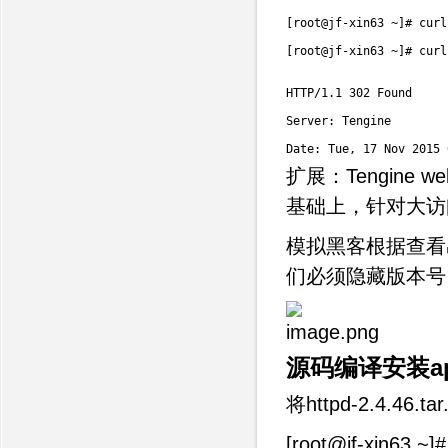
[
root@jf
-
xin63 
~
]
# curl
[
root@jf
-
xin63 
~
]
# curl
HTTP
/
1.1
302
 Found

Server
:
 Tengine

Date
:
 Tue
,
17
 Nov 
2015
扩展：Tengine
基础上，针对大访
模拟黑客根据查看出
们必须隐藏版本号
源码编译安装ap
将httpd-2.4.46.
[root@jf-xin63 ~]#