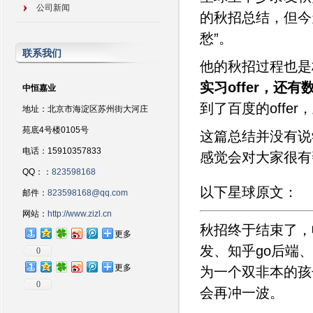
公司新闻
的秋招总结，但今
愁”。
联系我们
他的秋招过程也是
实习offer，还
中恒嘉业
到了百度的offe
地址：北京市海淀区苏州街大河庄
苑底4号楼0105号
这篇总结并没有说
电话：15910357833
感觉会对大家很有
QQ：：
823598168
以下星球原文：
邮件：
823598168@qq.com
网站：
http://www.zizl.cn
秋招终于结束了，
更多
发、知乎go后端、
0
更多
为一个双非本的孩
0
会再冲一波。