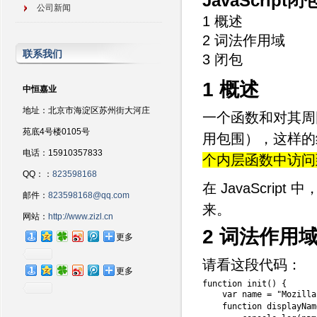
JavaScript
公司新闻
1 概述
2 词法作用域
联系我们
3 闭包
1 概述
中恒嘉业
地址：北京市海淀区苏州街大河庄
一个函数和对其周
苑底4号楼0105号
用包围），这样的组
电话：15910357833
个内层函数中访问
QQ：：
823598168
在 JavaScr
邮件：
823598168@qq.com
来。
网站：
http://www.zizl.cn
2 词法作用
更多
请看这段代码：
更多
function
init
(
)
{
var
 name 
=
"Mozilla
function
displayNam