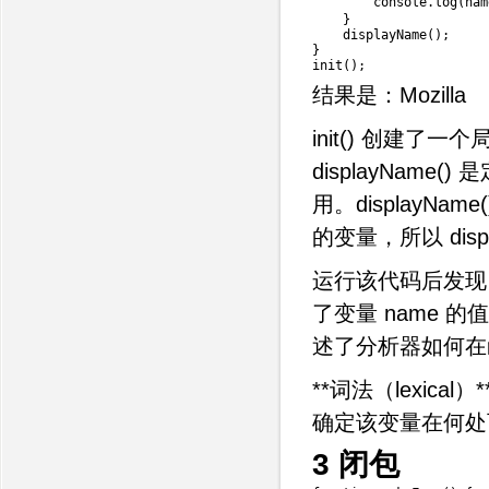
        console
.
log
(
nam
}
displayName
(
)
;
}
init
(
)
;
结果是：Mozilla
init() 创建了一个
displayName(
用。display
的变量，所以 displ
运行该代码后发现， di
了变量 name
述了分析器如何在
**词法（lexi
确定该变量在何处
3 闭包