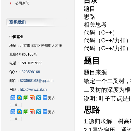
目录
公司新闻
题目
思路
联系我们
相关思考
代码（C++）
中恒嘉业
代码（C++/力扣
地址：北京市海淀区苏州街大河庄
代码（C++/力扣
苑底4号楼0105号
题目
电话：15910357833
题目来源
QQ：：
823598168
给定一个二叉树，
邮件：
823598168@qq.com
二叉树的深度为根
网站：
http://www.zizl.cn
说明: 叶子节点
更多
0
思路
更多
0
1.递归求解，树
2.1层次遍历，通