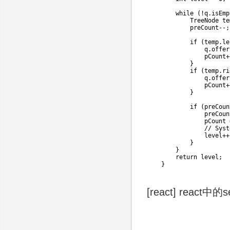
while
(
!
q
.
isEmp
TreeNode
 te
            preCount
--
;
if
(
temp
.
le
                q
.
offer
                pCount
+
}
if
(
temp
.
ri
                q
.
offer
                pCount
+
}
if
(
preCoun
                preCoun
                pCount 
// Syst
                level
++
}
}
return
 level
;
}
[react] react