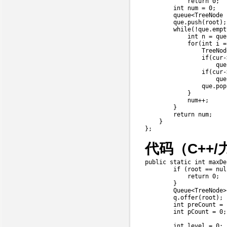
return
0
;
int
 num 
=
0
;
        queue
<
TreeNode
        que
.
push
(
root
)
;
while
(
!
que
.
empt
int
 n 
=
 que
for
(
int
 i 
=
TreeNod
if
(
cur
-
                    que
if
(
cur
-
                    que
                que
.
pop
}
            num
++
;
}
return
 num
;
}
}
;
代码（C++/
public
static
int
maxDe
if
(
root 
==
nul
return
0
;
}
Queue
<
TreeNode
>
        q
.
offer
(
root
)
;
int
 preCount 
=
int
 pCount 
=
0
;
int
 level 
=
0
;