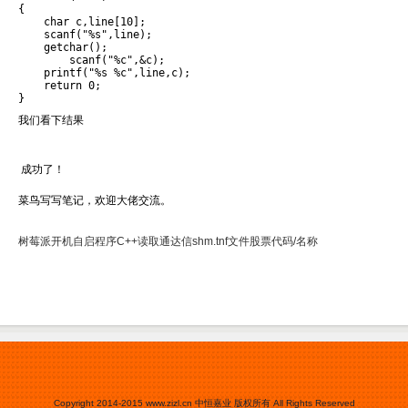
{

    char c,line[10];

    scanf("%s",line);

    getchar();

	scanf("%c",&c);

    printf("%s %c",line,c);

    return 0;

}
我们看下结果
成功了！
菜鸟写写笔记，欢迎大佬交流。
树莓派开机自启程序
C++读取通达信shm.tnf文件股票代码/名称
Copyright 2014-2015
www.zizl.cn
中恒嘉业 版权所有 All Rights Reserved