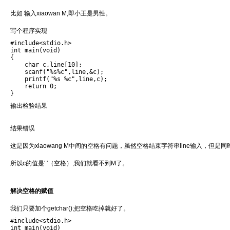
比如 输入xiaowan M,即小王是男性。
写个程序实现
#include<stdio.h>

int main(void)

{

    char c,line[10];

    scanf("%s%c",line,&c);

    printf("%s %c",line,c);

    return 0;

}
输出检验结果
结果错误
这是因为xiaowang M中间的空格有问题，虽然空格结束字符串line输入，但是
所以c的值是' '（空格）,我们就看不到M了。
解决空格的赋值
我们只要加个getchar();把空格吃掉就好了。
#include<stdio.h>

int main(void)
