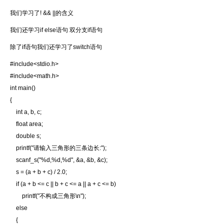
我们学习了! && ||的含义
我们还学习if else语句 双分支if语句
除了if语句我们还学习了switch语句
#include<stdio.h>
#include<math.h>
int main()
{
int a, b, c;
float area;
double s;
printf("请输入三角形的三条边长:");
scanf_s("%d,%d,%d", &a, &b, &c);
s = (a + b + c) / 2.0;
if (a + b <= c || b + c <= a || a + c <= b)
printf("不构成三角形\n");
else
{