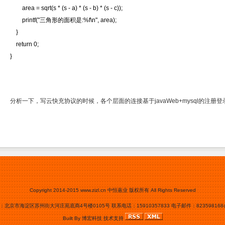
area = sqrt(s * (s - a) * (s - b) * (s - c));
printf("三角形的面积是:%f\n", area);
}
return 0;
}
分析一下，写云快充协议的时候，各个层面的连接
基于javaWeb+mysql的注册
Copyright 2014-2015
www.zizl.cn
中恒嘉业 版权所有 All Rights Reserved
北京市海淀区苏州街大河庄苑底商4号楼0105号 联系电话：15910357833 电子邮件：823598168@
Built By
博宏科技
技术支持